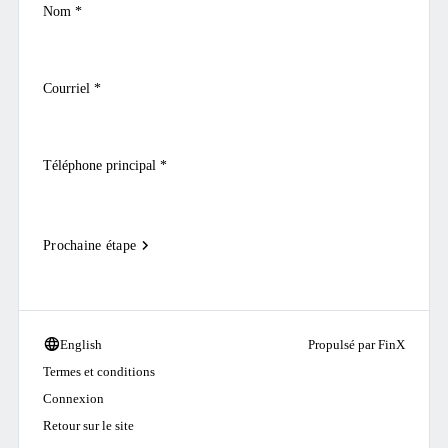
Nom
*
Courriel
*
Téléphone principal
*
navigate_next
Prochaine étape
language
English
Propulsé par FinX
Termes et conditions
Connexion
Retour sur le site